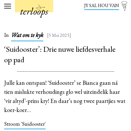
JY SAL HOU VAN
terloops
Menu
Wat om te kyk
In
[5 Mei 2025]
‘Suidooster’: Drie nuwe liefdesverhale
op pad
Julle kan ontspan! ‘Suidooster’ se Bianca gaan ná
tien mislukte verhoudings glo wel uiteindelik haar
‘vir altyd’-prins kry! En daar’s nog twee paartjies wat
koer-koer…
Stroom 'Suidooster'