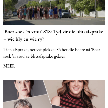
‘Boer soek ’n vrou’ S18: Tyd vir die blitsafsprake
– wie bly en wie ry?
Tien afsprake, net vyf plekke: Só het die boere ná 'Boer
soek ’n vrou' se blitsafsprake gekies.
MEER