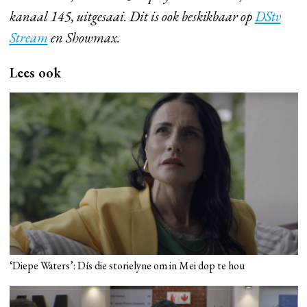
kanaal 145, uitgesaai. Dit is ook beskikbaar op
DStv
Stream
en Showmax.
Lees ook
‘Diepe Waters’: Dís die storielyne om in Mei dop te hou