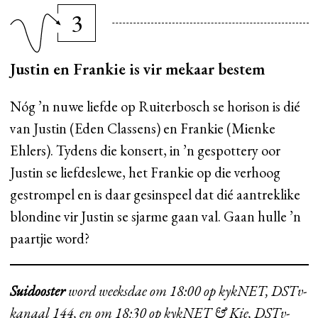
3
Justin en Frankie is vir mekaar bestem
Nóg ’n nuwe liefde op Ruiterbosch se horison is dié
van Justin (Eden Classens) en Frankie (Mienke
Ehlers). Tydens die konsert, in ’n gespottery oor
Justin se liefdeslewe, het Frankie op die verhoog
gestrompel en is daar gesinspeel dat dié aantreklike
blondine vir Justin se sjarme gaan val. Gaan hulle ’n
paartjie word?
Suidooster
word weeksdae om 18:00 op kykNET, DSTv-
kanaal 144, en om 18:30 op kykNET & Kie, DSTv-