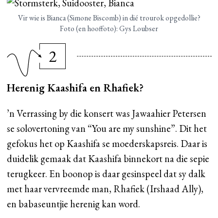
Vir wie is Bianca (Simone Biscomb) in dié trourok opgedollie?
Foto (en hooffoto): Gys Loubser
2
Herenig Kaashifa en Rhafiek?
’n Verrassing by die konsert was Jawaahier Petersen
se solovertoning van “You are my sunshine”. Dit het
gefokus het op Kaashifa se moederskapsreis. Daar is
duidelik gemaak dat Kaashifa binnekort na die sepie
terugkeer. En boonop is daar gesinspeel dat sy dalk
met haar vervreemde man, Rhafiek (Irshaad Ally),
en babaseuntjie herenig kan word.