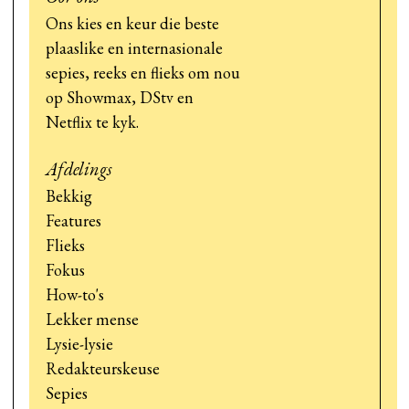
Ons kies en keur die beste
plaaslike en internasionale
sepies, reeks en flieks om nou
op Showmax, DStv en
Netflix te kyk.
Afdelings
Bekkig
Features
Flieks
Fokus
How-to's
Lekker mense
Lysie-lysie
Redakteurskeuse
Sepies