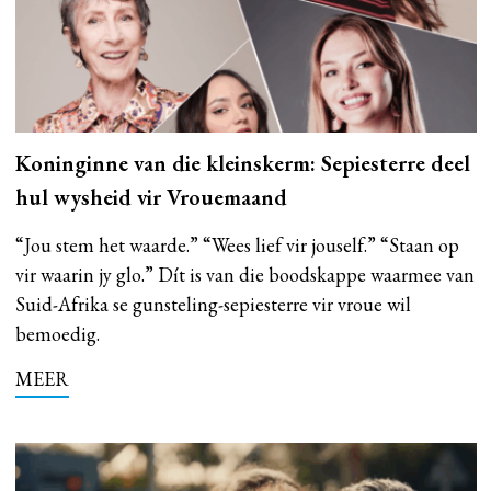
Koninginne van die kleinskerm: Sepiesterre deel
hul wysheid vir Vrouemaand
“Jou stem het waarde.” “Wees lief vir jouself.” “Staan op
vir waarin jy glo.” Dít is van die boodskappe waarmee van
Suid-Afrika se gunsteling-sepiesterre vir vroue wil
bemoedig.
MEER