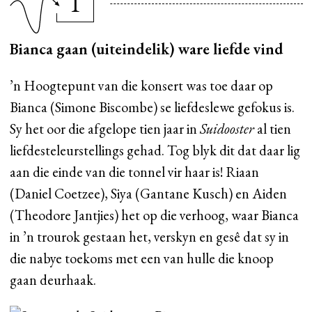
1
Bianca gaan (uiteindelik) ware liefde vind
’n Hoogtepunt van die konsert was toe daar op
Bianca (Simone Biscombe) se liefdeslewe gefokus is.
Sy het oor die afgelope tien jaar in
Suidooster
al tien
liefdesteleurstellings gehad. Tog blyk dit dat daar lig
aan die einde van die tonnel vir haar is! Riaan
(Daniel Coetzee), Siya (Gantane Kusch) en Aiden
(Theodore Jantjies) het op die verhoog, waar Bianca
in ’n trourok gestaan het, verskyn en gesê dat sy in
die nabye toekoms met een van hulle die knoop
gaan deurhaak.