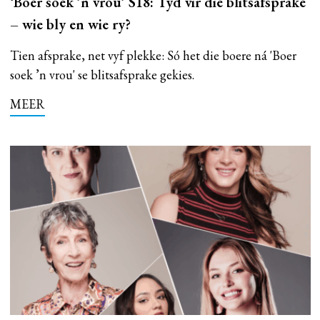
‘Boer soek ’n vrou’ S18: Tyd vir die blitsafsprake
– wie bly en wie ry?
Tien afsprake, net vyf plekke: Só het die boere ná 'Boer
soek ’n vrou' se blitsafsprake gekies.
MEER