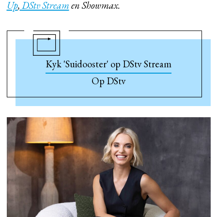
Up
,
DStv Stream
en Showmax.
Kyk 'Suidooster' op DStv Stream
Op DStv