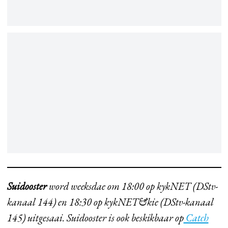
Suidooster
word weeksdae om 18:00 op kykNET (DStv-
kanaal 144) en 18:30 op kykNET&kie (DStv-kanaal
145) uitgesaai. Suidooster is ook beskikbaar op
Catch