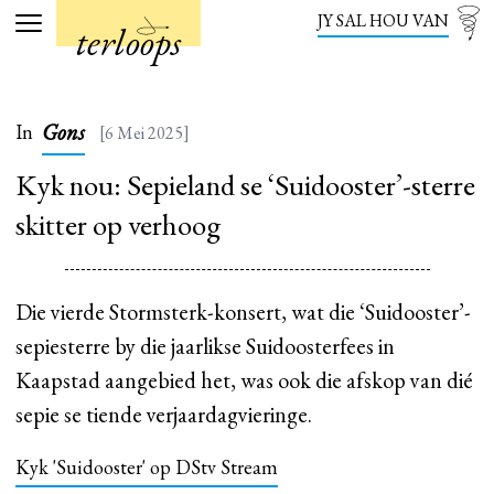
JY SAL HOU VAN
terloops
Menu
Gons
In
[6 Mei 2025]
Kyk nou: Sepieland se ‘Suidooster’-sterre
skitter op verhoog
Die vierde Stormsterk-konsert, wat die ‘Suidooster’-
sepiesterre by die jaarlikse Suidoosterfees in
Kaapstad aangebied het, was ook die afskop van dié
sepie se tiende verjaardagvieringe.
Kyk 'Suidooster' op DStv Stream