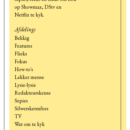
op Showmax, DStv en
Netflix te kyk.
Afdelings
Bekkig
Features
Flieks
Fokus
How-to's
Lekker mense
Lysie-lysie
Redakteurskeuse
Sepies
Silwerskermfees
TV
Wat om te kyk