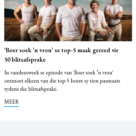
‘Boer soek ’n vrou’ se top-5 maak gereed vir
50 blitsafsprake
In vandeesweek se episode van 'Boer soek ’n vrou'
ontmoet elkeen van die top-5 boere sy tien pasmaats
tydens die blitsafsprake.
MEER