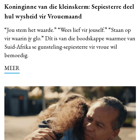
Koninginne van die kleinskerm: Sepiesterre deel
hul wysheid vir Vrouemaand
“Jou stem het waarde.” “Wees lief vir jouself.” “Staan op
vir waarin jy glo.” Dít is van die boodskappe waarmee van
Suid-Afrika se gunsteling-sepiesterre vir vroue wil
bemoedig.
MEER