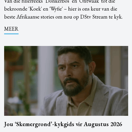
Van die rillerreeks ‘Donkerbos’ en 'Ontwaak' tot die
bekroonde 'Koek' en 'Wyfie' – hier is ons keur van die
beste Afrikaanse stories om nou op DStv Stream te kyk.
MEER
Jou ‘Skemergrond’-kykgids vir Augustus 2026