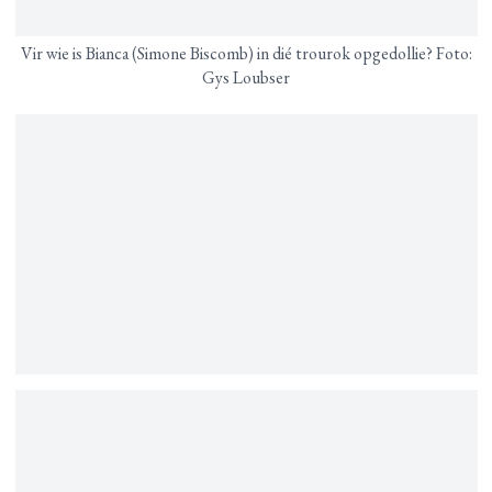
Vir wie is Bianca (Simone Biscomb) in dié trourok opgedollie? Foto:
Gys Loubser