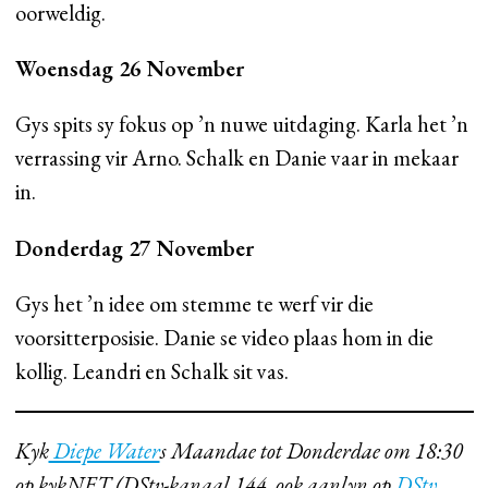
oorweldig.
Woensdag 26 November
Gys spits sy fokus op ’n nuwe uitdaging. Karla het ’n
verrassing vir Arno. Schalk en Danie vaar in mekaar
in.
Donderdag 27 November
Gys het ’n idee om stemme te werf vir die
voorsitterposisie. Danie se video plaas hom in die
kollig. Leandri en Schalk sit vas.
Kyk
Diepe Water
s Maandae tot Donderdae om 18:30
op kykNET (DStv-kanaal 144, ook aanlyn op
DStv