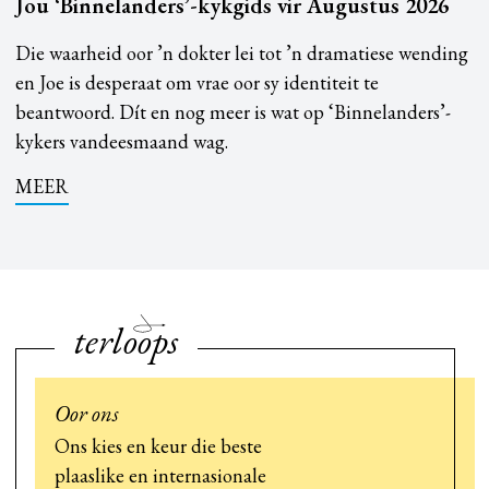
Jou ‘Binnelanders’-kykgids vir Augustus 2026
Die waarheid oor ’n dokter lei tot ’n dramatiese wending
en Joe is desperaat om vrae oor sy identiteit te
beantwoord. Dít en nog meer is wat op ‘Binnelanders’-
kykers vandeesmaand wag.
MEER
terloops
Oor ons
Ons kies en keur die beste
plaaslike en internasionale