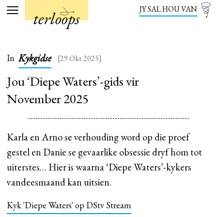
JY SAL HOU VAN
terloops
Menu
Kykgidse
In
[29 Okt 2025]
Jou ‘Diepe Waters’-gids vir
November 2025
Karla en Arno se verhouding word op die proef
gestel en Danie se gevaarlike obsessie dryf hom tot
uiterstes… Hier is waarna ‘Diepe Waters’-kykers
vandeesmaand kan uitsien.
Kyk 'Diepe Waters' op DStv Stream