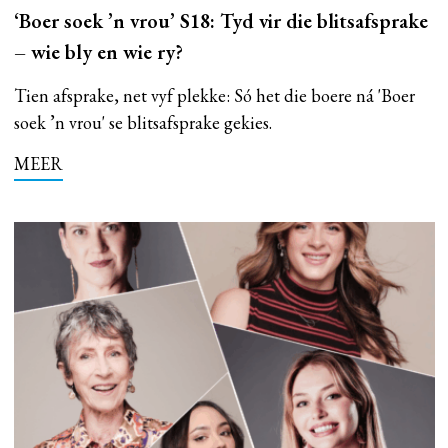
‘Boer soek ’n vrou’ S18: Tyd vir die blitsafsprake
– wie bly en wie ry?
Tien afsprake, net vyf plekke: Só het die boere ná 'Boer
soek ’n vrou' se blitsafsprake gekies.
MEER