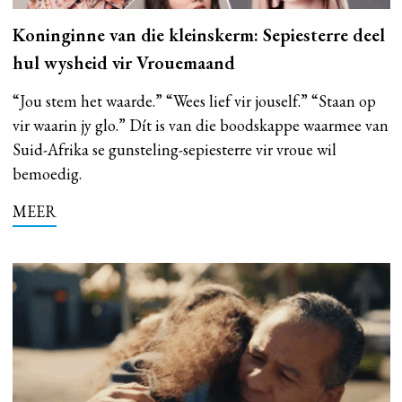
Koninginne van die kleinskerm: Sepiesterre deel
hul wysheid vir Vrouemaand
“Jou stem het waarde.” “Wees lief vir jouself.” “Staan op
vir waarin jy glo.” Dít is van die boodskappe waarmee van
Suid-Afrika se gunsteling-sepiesterre vir vroue wil
bemoedig.
MEER