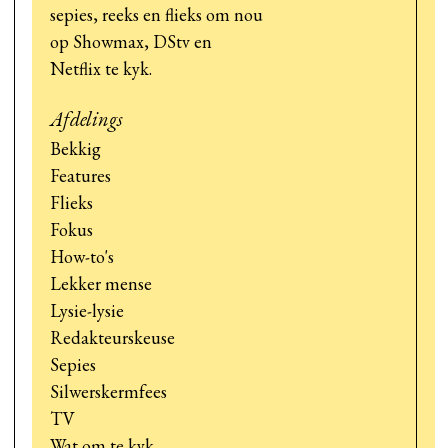
sepies, reeks en flieks om nou
op Showmax, DStv en
Netflix te kyk.
Afdelings
Bekkig
Features
Flieks
Fokus
How-to's
Lekker mense
Lysie-lysie
Redakteurskeuse
Sepies
Silwerskermfees
TV
Wat om te kyk