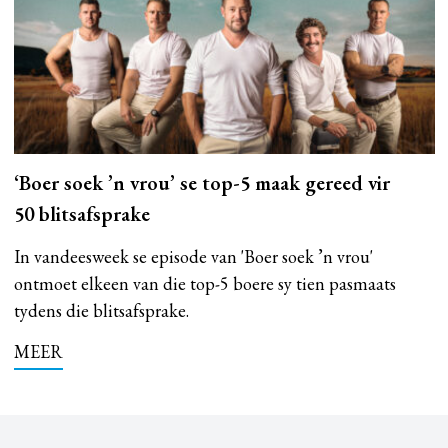
‘Boer soek ’n vrou’ se top-5 maak gereed vir
50 blitsafsprake
In vandeesweek se episode van 'Boer soek ’n vrou'
ontmoet elkeen van die top-5 boere sy tien pasmaats
tydens die blitsafsprake.
MEER