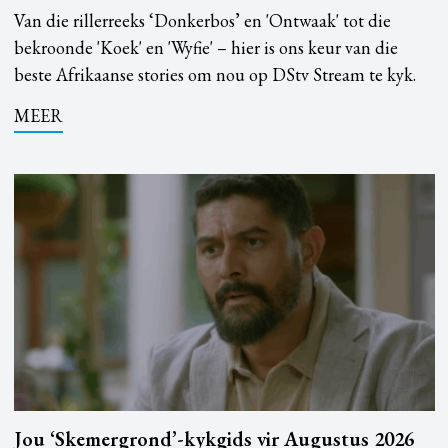
Van die rillerreeks ‘Donkerbos’ en 'Ontwaak' tot die
bekroonde 'Koek' en 'Wyfie' – hier is ons keur van die
beste Afrikaanse stories om nou op DStv Stream te kyk.
MEER
Jou ‘Skemergrond’-kykgids vir Augustus 2026