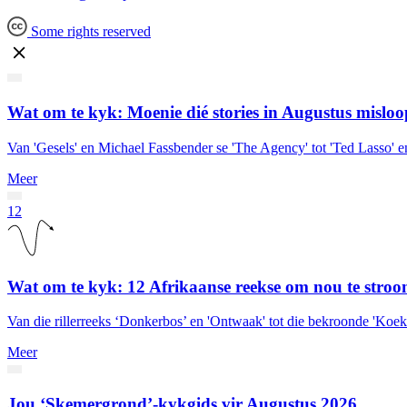
Some rights reserved
Wat om te kyk: Moenie dié stories in Augustus misloo
Van 'Gesels' en Michael Fassbender se 'The Agency' tot 'Ted Lasso' e
Meer
12
Wat om te kyk: 12 Afrikaanse reekse om nou te stro
Van die rillerreeks ‘Donkerbos’ en 'Ontwaak' tot die bekroonde 'Koek'
Meer
Jou ‘Skemergrond’-kykgids vir Augustus 2026