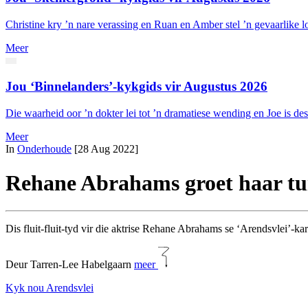
Christine kry ’n nare verassing en Ruan en Amber stel ’n gevaarlike
Meer
Jou ‘Binnelanders’-kykgids vir Augustus 2026
Die waarheid oor ’n dokter lei tot ’n dramatiese wending en Joe is d
Meer
In
Onderhoude
[28 Aug 2022]
Rehane Abrahams groet haar tui
Dis fluit-fluit-tyd vir die aktrise Rehane Abrahams se ‘Arendsvlei’-ka
Deur Tarren-Lee Habelgaarn
meer
Kyk nou Arendsvlei