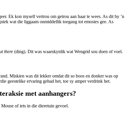
geer. Ek kon myself vertrou om getrou aan haar te wees. As dit by ’n
gniek wat die liggaam onmiddellik toegang tot emosies gee. As
ut there
(ding). Dit was waarskynlik wat Wengrid sou doen of voel.
rand. Miskien was dit lekker omdat dit so boos en donker was op
ie geestelike ervaring gehad het, toe sy amper verdrink het.
interaksie met aanhangers?
Mouse of iets in die dieretuin gevoel.