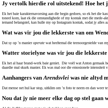
Jy vertolk hierdie rol uitstekend! Hoe het j
Ek het baie karakternavorsing aan die begin gedoen, so ek het die kar
toneel kom, laat ek die omstandighede of my kontak met die mede-akte
iemand belangstel, kan hulle my op Instagram kontak, sodat jy alles aa
Wat was vir jou die lekkerste van om Wen
Dat sy op ’n manier
operate
wat heeltemal die teenoorgestelde van my
Watter storielyne was vir jou die lekkerst
Ek het al haar brand-werk baie geniet. Die voël wat Anton gemaak he
daardie mal skurk manier. Ek was mal oor die emosionele intensiteit 
Aanhangers van
Arendsvlei
was nie altyd m
Dat mense net hul kar stop, uitklim om ’n foto te neem en dan weer te
Nou dat jy nie meer elke dag op stel gaan 