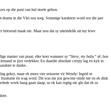
ers op die punt van hul stoele gehou.
t drama in die Vlei sou sorg. Sommige karakters word oor die jare
r briesend maak nie. Maar nou dat sy uiteindelik uit my lewe
adige manier van praat, elke keer wanneer sy “
Steve, my baby”
sê, hoe
in iemand se pyn verlekker. En daardie absolute
creepy
lag en kyk in
karakter te danke.
 dag gekry, maar ek moes vier seisoene vir Wendy/ Ingrid se
 frustrasie én wag werd. Dit was nie jou gewone einde nie en ek dink
erlede week bang gaan slaap, so ek kan regtig nie glo dat ek so
kter.