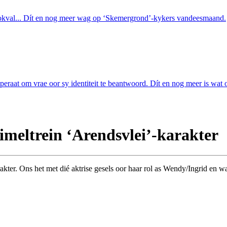
 lokval... Dít en nog meer wag op ‘Skemergrond’-kykers vandeesmaand.
esperaat om vrae oor sy identiteit te beantwoord. Dít en nog meer is w
meltrein ‘Arendsvlei’-karakter
rakter. Ons het met dié aktrise gesels oor haar rol as Wendy/Ingrid en w