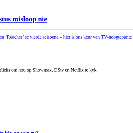
stus misloop nie
en ‘Reacher’ se vierde seisoene – hier is ons keur van TV-hoogtepunt
en flieks om nou op Showmax, DStv en Netflix te kyk.
ie bly en wie ry?