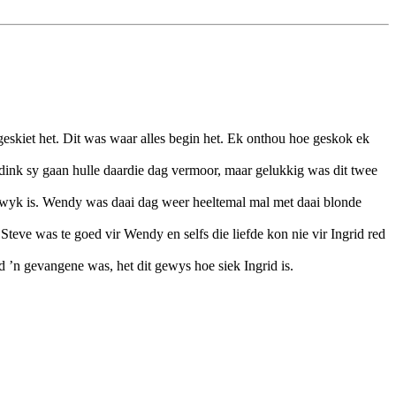
eskiet het. Dit was waar alles begin het. Ek onthou hoe geskok ek
gedink sy gaan hulle daardie dag vermoor, maar gelukkig was dit twee
lkwyk is. Wendy was daai dag weer heeltemal mal met daai blonde
teve was te goed vir Wendy en selfs die liefde kon nie vir Ingrid red
oud ’n gevangene was, het dit gewys hoe siek Ingrid is.