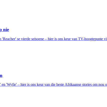
p nie
n 'Reacher' se vierde seisoene – hier is ons keur van TV-hoogtepunte 
om
 en 'Wyfie' – hier is ons keur van die beste Afrikaanse stories om nou