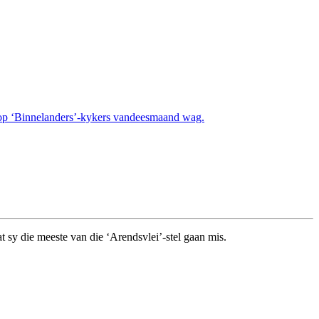
at op ‘Binnelanders’-kykers vandeesmaand wag.
at sy die meeste van die ‘Arendsvlei’-stel gaan mis.