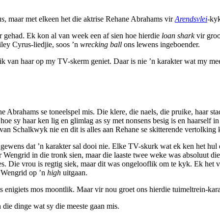
as
, maar met elkeen het die aktrise Rehane Abrahams vir
Arendsvlei
-kyk
er gehad. Ek kon al van week een af sien hoe hierdie
loan shark
vir groo
ley Cyrus-liedjie, soos ’n
wrecking ball
ons lewens ingeboender.
ik van haar op my TV-skerm geniet. Daar is nie ’n karakter wat my mee
ne Abrahams se toneelspel mis. Die klere, die naels, die pruike, haar st
 hoe sy haar ken lig en glimlag as sy met nonsens besig is en haarself 
n Schalkwyk nie en dit is alles aan Rehane se skitterende vertolking 
f gewens dat ’n karakter sal dooi nie. Elke TV-skurk wat ek ken het hul
Wengrid in die tronk sien, maar die laaste twee weke was absoluut die
s. Die vrou is regtig siek, maar dit was ongelooflik om te kyk. Ek het v
at Wengrid op ’n
high
uitgaan.
 enigiets mos moontlik. Maar vir nou groet ons hierdie tuimeltrein-kara
 die dinge wat sy die meeste gaan mis.