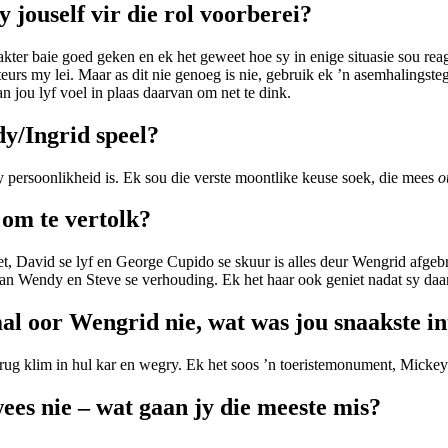
y jouself vir die rol voorberei?
akter baie goed geken en ek het geweet hoe sy in enige situasie sou rea
urs my lei. Maar as dit nie genoeg is nie, gebruik ek ’n asemhalingste
n jou lyf voel in plaas daarvan om net te dink.
dy/Ingrid speel?
 persoonlikheid is. Ek sou die verste moontlike keuse soek, die mees
o
e om te vertolk?
t, David se lyf en George Cupido se skuur is alles deur Wengrid afgeb
van Wendy en Steve se verhouding. Ek het haar ook geniet nadat sy daard
al oor Wengrid nie, wat was jou snaakste 
rug klim in hul kar en wegry. Ek het soos ’n toeristemonument, Mickey 
wees nie – wat gaan jy die meeste mis?