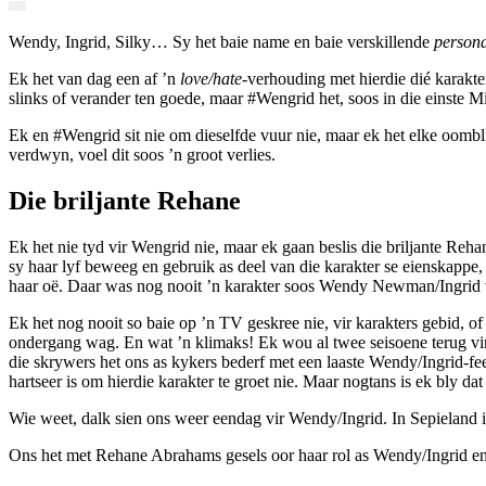
Wendy, Ingrid, Silky… Sy het baie name en baie verskillende
person
Ek het van dag een af ’n
love/hate
-verhouding met hierdie dié karakt
slinks of verander ten goede, maar #Wengrid het, soos in die einste Mi
Ek en #Wengrid sit nie om dieselfde vuur nie, maar ek het elke oombl
verdwyn, voel dit soos ’n groot verlies.
Die briljante Rehane
Ek het nie tyd vir Wengrid nie, maar ek gaan beslis die briljante Reha
sy haar lyf beweeg en gebruik as deel van die karakter se eienskappe,
haar oë. Daar was nog nooit ’n karakter soos Wendy Newman/Ingrid va
Ek het nog nooit so baie op ’n TV geskree nie, vir karakters gebid, o
ondergang wag. En wat ’n klimaks! Ek wou al twee seisoene terug vir 
die skrywers het ons as kykers bederf met een laaste Wendy/Ingrid-fee
hartseer is om hierdie karakter te groet nie. Maar nogtans is ek bly d
Wie weet, dalk sien ons weer eendag vir Wendy/Ingrid. In Sepieland is
Ons het met Rehane Abrahams gesels oor haar rol as Wendy/Ingrid en