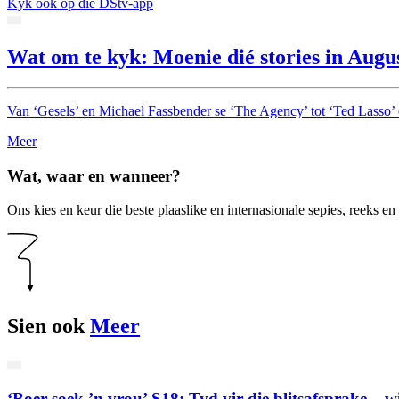
Kyk ook op die DStv-app
Wat om te kyk: Moenie dié stories in Augu
Van ‘Gesels’ en Michael Fassbender se ‘The Agency’ tot ‘Ted Lasso’ 
Meer
Wat, waar en wanneer?
Ons kies en keur die beste plaaslike en internasionale sepies, reeks 
Sien ook
Meer
‘Boer soek ’n vrou’ S18: Tyd vir die blitsafsprake – w