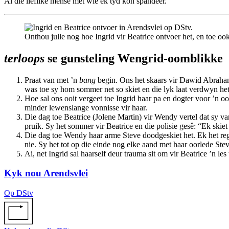
Al die lieflike mense met wie ek tyd kon spandeer.
Onthou julle nog hoe Ingrid vir Beatrice ontvoer het, en toe oo
terloops
se gunsteling Wengrid-oomblikke
Praat van met ’n
bang
begin. Ons het skaars vir Dawid Abrahams
was toe sy hom sommer net so skiet en die lyk laat verdwyn he
Hoe sal ons ooit vergeet toe Ingrid haar pa en dogter voor ’n o
minder lewenslange vonnisse vir haar.
Die dag toe Beatrice (Jolene Martin) vir Wendy vertel dat sy 
pruik. Sy het sommer vir Beatrice en die polisie gesê: “Ek skiet
Die dag toe Wendy haar arme Steve doodgeskiet het. Ek het reg
nie. Sy het tot op die einde nog elke aand met haar oorlede Ste
Ai, net Ingrid sal haarself deur trauma sit om vir Beatrice ’n le
Kyk nou Arendsvlei
Op DStv