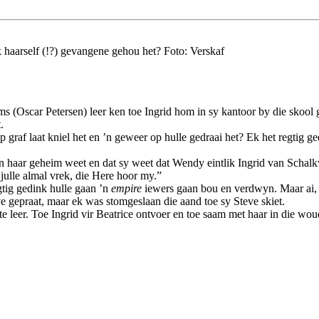
k haarself (!?) gevangene gehou het? Foto: Verskaf
 (Oscar Petersen) leer ken toe Ingrid hom in sy kantoor by die skool g
t.
op graf laat kniel het en ’n geweer op hulle gedraai het? Ek het regtig 
van haar geheim weet en dat sy weet dat Wendy eintlik Ingrid van Scha
 julle almal vrek, die Here hoor my.”
tig gedink hulle gaan ’n
empire
iewers gaan bou en verdwyn. Maar ai, S
ve gepraat, maar ek was stomgeslaan die aand toe sy Steve skiet.
s te leer. Toe Ingrid vir Beatrice ontvoer en toe saam met haar in die w