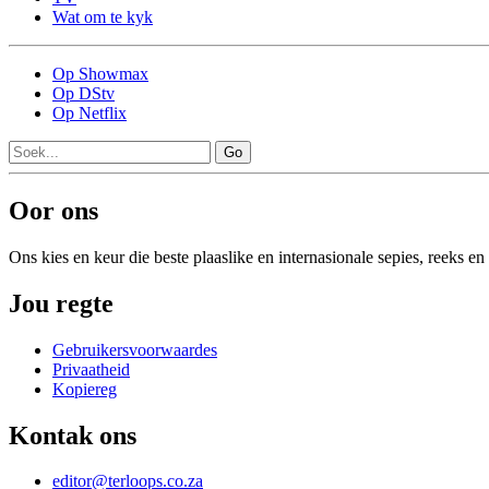
Wat om te kyk
Op Showmax
Op DStv
Op Netflix
Go
Oor ons
Ons kies en keur die beste plaaslike en internasionale sepies, reeks 
Jou regte
Gebruikersvoorwaardes
Privaatheid
Kopiereg
Kontak ons
editor@terloops.co.za