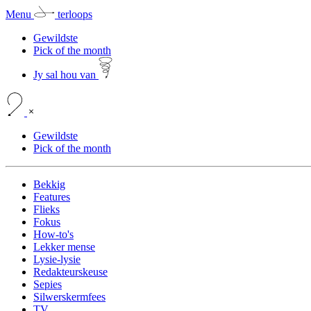
Menu
terloops
Gewildste
Pick of the month
Jy sal hou van
Gewildste
Pick of the month
Bekkig
Features
Flieks
Fokus
How-to's
Lekker mense
Lysie-lysie
Redakteurskeuse
Sepies
Silwerskermfees
TV