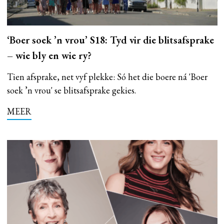
‘Boer soek ’n vrou’ S18: Tyd vir die blitsafsprake
– wie bly en wie ry?
Tien afsprake, net vyf plekke: Só het die boere ná 'Boer
soek ’n vrou' se blitsafsprake gekies.
MEER