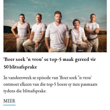
‘Boer soek ’n vrou’ se top-5 maak gereed vir
50 blitsafsprake
In vandeesweek se episode van 'Boer soek ’n vrou'
ontmoet elkeen van die top-5 boere sy tien pasmaats
tydens die blitsafsprake.
MEER