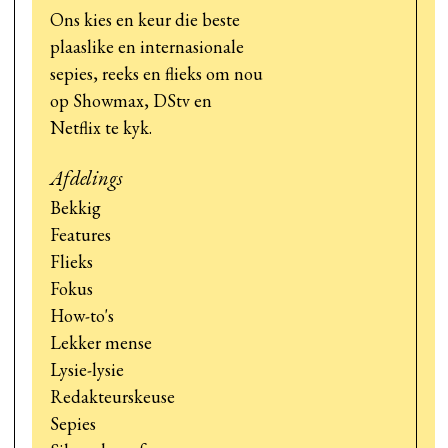
Ons kies en keur die beste
plaaslike en internasionale
sepies, reeks en flieks om nou
op Showmax, DStv en
Netflix te kyk.
Afdelings
Bekkig
Features
Flieks
Fokus
How-to's
Lekker mense
Lysie-lysie
Redakteurskeuse
Sepies