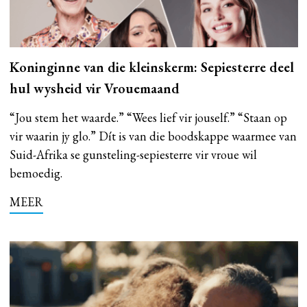
Koninginne van die kleinskerm: Sepiesterre deel
hul wysheid vir Vrouemaand
“Jou stem het waarde.” “Wees lief vir jouself.” “Staan op
vir waarin jy glo.” Dít is van die boodskappe waarmee van
Suid-Afrika se gunsteling-sepiesterre vir vroue wil
bemoedig.
MEER