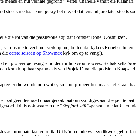
 regte mense en hul verhale gegrond,” vertel Chanelle vanuit die Kalahar
d steeds nie haar kind gekry het nie, of dat iemand jare later steeds 
le die rol van die passievolle adjudant-offisier Ronel Oosthuizen.
 sal ons nie te veel hier verklap nie, buiten dat kykers Ronel se bittere
n die
eerste seisoen op Showmax
kyk om op te vang!),
laat en probeer genesing vind deur ŉ huisvrou te wees. Sy bak selfs
bro
 dan kom klop haar spanmaats van Projek Dina, die polisie in Kaapstad s
ap egter die wonde oop wat sy so hard probeer heelmaak het. Gaan haar 
en sal geen leidraad onaangeraak laat om skuldiges aan die pen te laat r
ldgevoel. Dit is ook waarom die “
Stepford wife
”-persona nie lank hou 
ies as bronmateriaal gebruik. Dit is ŉ metode wat sy dikwels gebruik om 