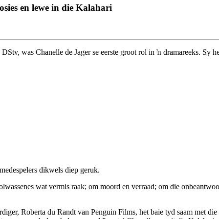
osies en lewe in die Kalahari
DStv, was Chanelle de Jager se eerste groot rol in ŉ dramareeks. Sy het
 medespelers dikwels diep geruk.
n volwassenes wat vermis raak; om moord en verraad; om die onbeantwoo
rdiger, Roberta du Randt van Penguin Films, het baie tyd saam met die