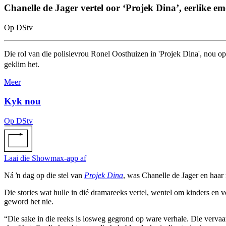
Chanelle de Jager vertel oor ‘Projek Dina’, eerlike em
Op DStv
Die rol van die polisievrou Ronel Oosthuizen in 'Projek Dina', nou op 
geklim het.
Meer
Kyk nou
Op DStv
Laai die Showmax-app af
Ná ŉ dag op die stel van
Projek Dina
, was Chanelle de Jager en haar
Die stories wat hulle in dié dramareeks vertel, wentel om kinders e
geword het nie.
“Die sake in die reeks is losweg gegrond op ware verhale. Die vervaa