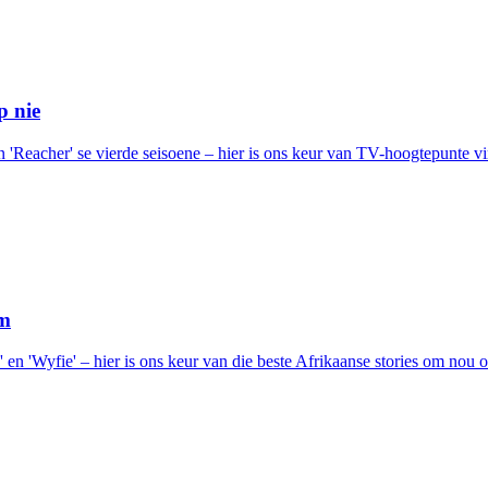
p nie
n 'Reacher' se vierde seisoene – hier is ons keur van TV-hoogtepunte 
om
 en 'Wyfie' – hier is ons keur van die beste Afrikaanse stories om nou