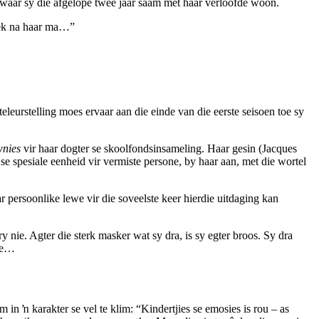
i, waar sy die afgelope twee jaar saam met haar verloofde woon.
soek na haar ma…”
 teleurstelling moes ervaar aan die einde van die eerste seisoen toe sy
wnies
vir haar dogter se skoolfondsinsameling. Haar gesin (Jacques
e spesiale eenheid vir vermiste persone, by haar aan, met die wortel
persoonlike lewe vir die soveelste keer hierdie uitdaging kan
y nie. Agter die sterk masker wat sy dra, is sy egter broos. Sy dra
nie…
in ŉ karakter se vel te klim: “Kindertjies se emosies is rou – as