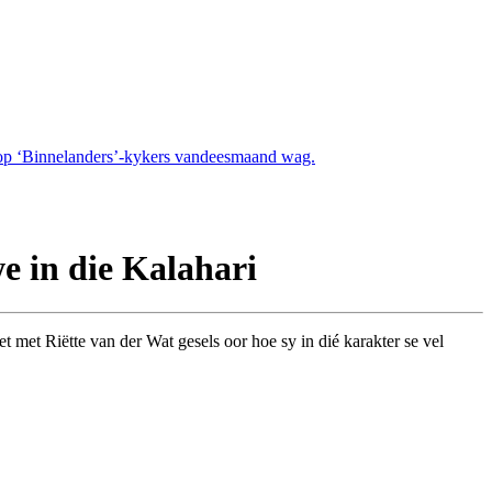
at op ‘Binnelanders’-kykers vandeesmaand wag.
we in die Kalahari
t met Riëtte van der Wat gesels oor hoe sy in dié karakter se vel