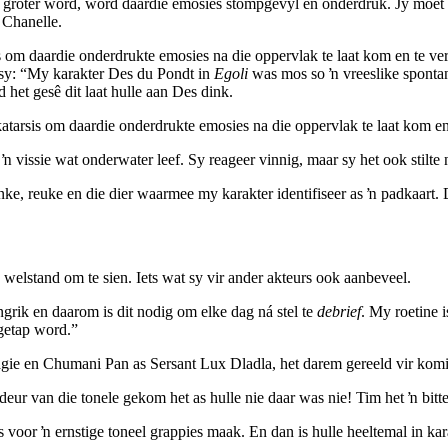
os ons groter word, word daardie emosies stompgevyl en onderdruk. Jy mo
ê Chanelle.
sis om daardie onderdrukte emosies na die oppervlak te laat kom en te 
l sy: “My karakter Des du Pondt in
Egoli
was mos so ŉ vreeslike sponta
 het gesê dit laat hulle aan Des dink.
katarsis om daardie onderdrukte emosies na die oppervlak te laat kom en
s ŉ vissie wat onderwater leef. Sy reageer vinnig, maar sy het ook stilte
anke, reuke en die dier waarmee my karakter identifiseer as ŉ padkaart.
elstand om te sien. Iets wat sy vir ander akteurs ook aanbeveel.
ngrik en daarom is dit nodig om elke dag ná stel te
debrief
. My roetine 
getap word.”
ie en Chumani Pan as Sersant Lux Dladla, het darem gereeld vir komies
ur van die tonele gekom het as hulle nie daar was nie! Tim het ŉ bitte
or ŉ ernstige toneel grappies maak. En dan is hulle heeltemal in karak