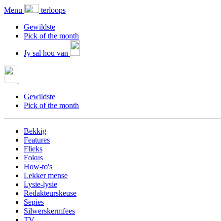
Menu
terloops
Gewildste
Pick of the month
Jy sal hou van
Gewildste
Pick of the month
Bekkig
Features
Flieks
Fokus
How-to's
Lekker mense
Lysie-lysie
Redakteurskeuse
Sepies
Silwerskermfees
TV