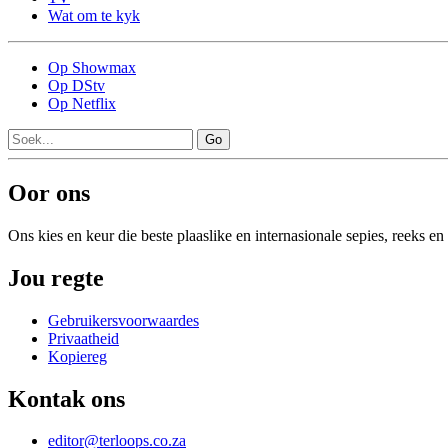
Wat om te kyk
Op Showmax
Op DStv
Op Netflix
Go
Oor ons
Ons kies en keur die beste plaaslike en internasionale sepies, reeks 
Jou regte
Gebruikersvoorwaardes
Privaatheid
Kopiereg
Kontak ons
editor@terloops.co.za