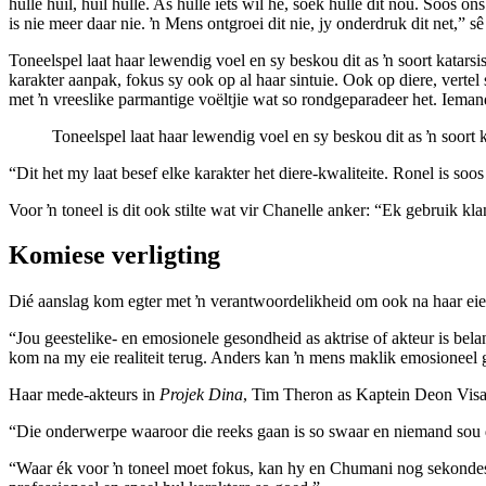
hulle huil, huil hulle. As hulle iets wil hê, soek hulle dit nόú. So
is nie meer daar nie. ŉ Mens ontgroei dit nie, jy onderdruk dit net,” s
Toneelspel laat haar lewendig voel en sy beskou dit as ŉ soort katar
karakter aanpak, fokus sy ook op al haar sintuie. Ook op diere, verte
met ŉ vreeslike parmantige voëltjie wat so rondgeparadeer het. Iemand
Toneelspel laat haar lewendig voel en sy beskou dit as ŉ soort 
“Dit het my laat besef elke karakter het diere-kwaliteite. Ronel is soo
Voor ŉ toneel is dit ook stilte wat vir Chanelle anker: “Ek gebruik kl
Komiese verligting
Dié aanslag kom egter met ŉ verantwoordelikheid om ook na haar eie w
“Jou geestelike- en emosionele gesondheid as aktrise of akteur is bela
kom na my eie realiteit terug. Anders kan ŉ mens maklik emosioneel 
Haar mede-akteurs in
Projek Dina
, Tim Theron as Kaptein Deon Visag
“Die onderwerpe waaroor die reeks gaan is so swaar en niemand sou de
“Waar ék voor ŉ toneel moet fokus, kan hy en Chumani nog sekondes vo