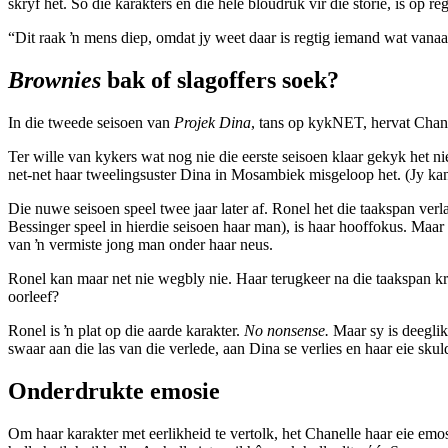
skryf het. So die karakters en die hele bloudruk vir die storie, is op
“Dit raak ŉ mens diep, omdat jy weet daar is regtig iemand wat vanaan
Brownies
bak of slagoffers soek?
In die tweede seisoen van
Projek Dina
, tans op kykNET, hervat Chanel
Ter wille van kykers wat nog nie die eerste seisoen klaar gekyk het nie,
net-net haar tweelingsuster Dina in Mosambiek misgeloop het. (Jy ka
Die nuwe seisoen speel twee jaar later af. Ronel het die taakspan ver
Bessinger speel in hierdie seisoen haar man), is haar hooffokus. Maar
van ŉ vermiste jong man onder haar neus.
Ronel kan maar net nie wegbly nie. Haar terugkeer na die taakspan kr
oorleef?
Ronel is ŉ plat op die aarde karakter.
No nonsense.
Maar sy is deeglik 
swaar aan die las van die verlede, aan Dina se verlies en haar eie sku
Onderdrukte emosie
Om haar karakter met eerlikheid te vertolk, het Chanelle haar eie emos