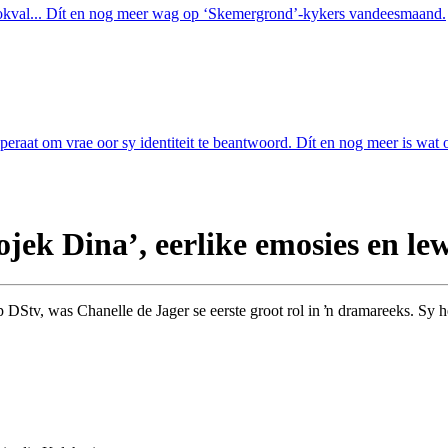
 lokval... Dít en nog meer wag op ‘Skemergrond’-kykers vandeesmaand.
esperaat om vrae oor sy identiteit te beantwoord. Dít en nog meer is w
ojek Dina’, eerlike emosies en le
 DStv, was Chanelle de Jager se eerste groot rol in ŉ dramareeks. Sy he