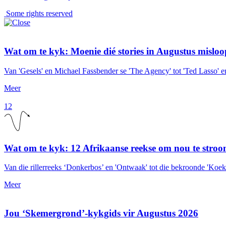
Some rights reserved
Wat om te kyk: Moenie dié stories in Augustus misloo
Van 'Gesels' en Michael Fassbender se 'The Agency' tot 'Ted Lasso' e
Meer
12
Wat om te kyk: 12 Afrikaanse reekse om nou te stro
Van die rillerreeks ‘Donkerbos’ en 'Ontwaak' tot die bekroonde 'Koek'
Meer
Jou ‘Skemergrond’-kykgids vir Augustus 2026