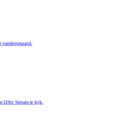
vir vandeesmaand.
 op DStv Stream te kyk.