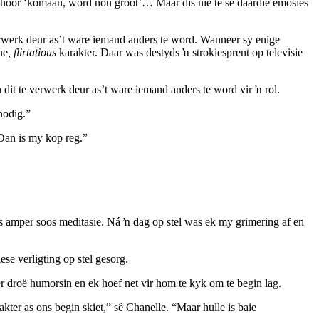
et hoor ‘komaan, word nou groot’… Maar dis nie te sê daardie emosies
verwerk deur as’t ware iemand anders te word. Wanneer sy enige
ne
, flirtatious
karakter. Daar was destyds ŉ strokiesprent op televisie
 dit te verwerk deur as’t ware iemand anders te word vir ŉ rol.
 nodig.”
 Dan is my kop reg.”
is amper soos meditasie. Ná ŉ dag op stel was ek my grimering af en
e verligting op stel gesorg.
r droë humorsin en ek hoef net vir hom te kyk om te begin lag.
ter as ons begin skiet,” sê Chanelle. “Maar hulle is baie